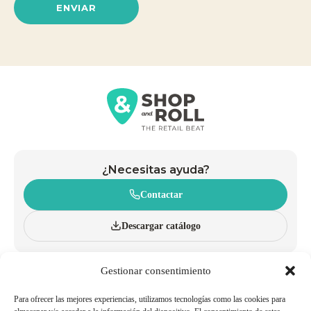
ENVIAR
¿Necesitas ayuda?
Contactar
Descargar catálogo
Gestionar consentimiento
CONÓCENOS
CARROS
INNOVACIÓN Y SOSTENIBILIDAD
CESTAS CON RUEDAS
CATÁLOGO
CESTAS DE MANO
Para ofrecer las mejores experiencias, utilizamos tecnologías como las cookies para
BLOG
ACCESORIOS