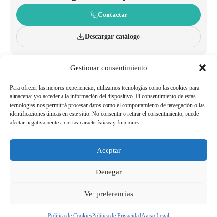
Contactar
Descargar catálogo
Gestionar consentimiento
CONÓCENOS
CARROS
INNOVACIÓN Y SOSTENIBILIDAD
CESTAS CON RUEDAS
CATÁLOGO
CESTAS DE MANO
Para ofrecer las mejores experiencias, utilizamos tecnologías como las cookies para
BLOG
ACCESORIOS
almacenar y/o acceder a la información del dispositivo. El consentimiento de estas
tecnologías nos permitirá procesar datos como el comportamiento de navegación o las
POLÍTICAS DE CALIDAD Y
TRABAJA CON NOSOTROS
identificaciones únicas en este sitio. No consentir o retirar el consentimiento, puede
MEDIOAMBIENTE
afectar negativamente a ciertas características y funciones.
SER AGENTE/DISTRIBUIDOR
TELÉFONOS DE INTERÉS
Aceptar
Aviso Legal
Política de Cookies
Denegar
Política de Privacidad
Canal de Denuncias
Ver preferencias
Copyright 2026© Derechos reservados a SHOP AND ROLL ESPAÑA, SL
Política de Cookies
Política de Privacidad
Aviso Legal