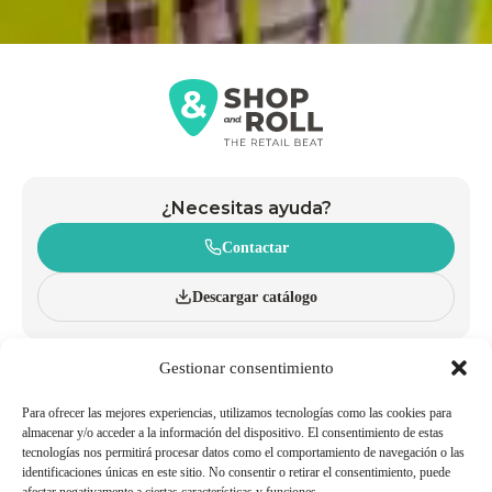
¿Necesitas ayuda?
Contactar
Descargar catálogo
Gestionar consentimiento
CONÓCENOS
CARROS
INNOVACIÓN Y SOSTENIBILIDAD
CESTAS CON RUEDAS
CATÁLOGO
CESTAS DE MANO
Para ofrecer las mejores experiencias, utilizamos tecnologías como las cookies para
BLOG
ACCESORIOS
almacenar y/o acceder a la información del dispositivo. El consentimiento de estas
tecnologías nos permitirá procesar datos como el comportamiento de navegación o las
POLÍTICAS DE CALIDAD Y
TRABAJA CON NOSOTROS
identificaciones únicas en este sitio. No consentir o retirar el consentimiento, puede
MEDIOAMBIENTE