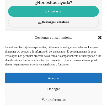
¿Necesitas ayuda?
Contactar
Descargar catálogo
Gestionar consentimiento
CONÓCENOS
CARROS
INNOVACIÓN Y SOSTENIBILIDAD
CESTAS CON RUEDAS
CATÁLOGO
CESTAS DE MANO
Para ofrecer las mejores experiencias, utilizamos tecnologías como las cookies para
BLOG
ACCESORIOS
almacenar y/o acceder a la información del dispositivo. El consentimiento de estas
tecnologías nos permitirá procesar datos como el comportamiento de navegación o las
POLÍTICAS DE CALIDAD Y
TRABAJA CON NOSOTROS
identificaciones únicas en este sitio. No consentir o retirar el consentimiento, puede
MEDIOAMBIENTE
afectar negativamente a ciertas características y funciones.
SER AGENTE/DISTRIBUIDOR
TELÉFONOS DE INTERÉS
Aceptar
Aviso Legal
Política de Cookies
Denegar
Política de Privacidad
Canal de Denuncias
Ver preferencias
Copyright 2026© Derechos reservados a SHOP AND ROLL ESPAÑA, SL