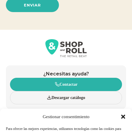
ENVIAR
¿Necesitas ayuda?
Contactar
Descargar catálogo
Gestionar consentimiento
CONÓCENOS
CARROS
INNOVACIÓN Y SOSTENIBILIDAD
CESTAS CON RUEDAS
CATÁLOGO
CESTAS DE MANO
Para ofrecer las mejores experiencias, utilizamos tecnologías como las cookies para