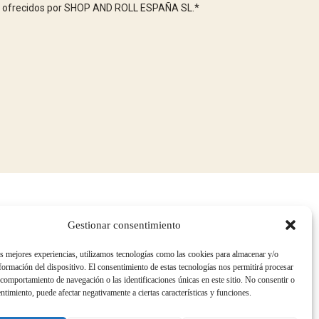
ios ofrecidos por SHOP AND ROLL ESPAÑA SL.
*
Gestionar consentimiento
POLÍTICAS DE CALIDAD Y MEDIOAMBIENTE
as mejores experiencias, utilizamos tecnologías como las cookies para almacenar y/o
TRABAJA CON NOSOTROS
nformación del dispositivo. El consentimiento de estas tecnologías nos permitirá procesar
SER AGENTE/DISTRIBUIDOR
comportamiento de navegación o las identificaciones únicas en este sitio. No consentir o
TELÉFONOS DE INTERÉS
entimiento, puede afectar negativamente a ciertas características y funciones.