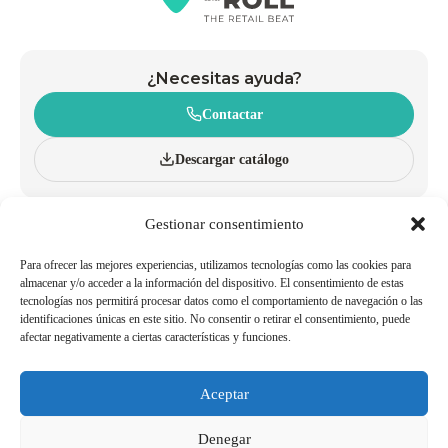
¿Necesitas ayuda?
Contactar
Descargar catálogo
Gestionar consentimiento
CONÓCENOS
CARROS
INNOVACIÓN Y SOSTENIBILIDAD
CESTAS CON RUEDAS
CATÁLOGO
CESTAS DE MANO
Para ofrecer las mejores experiencias, utilizamos tecnologías como las cookies para
BLOG
ACCESORIOS
almacenar y/o acceder a la información del dispositivo. El consentimiento de estas
tecnologías nos permitirá procesar datos como el comportamiento de navegación o las
POLÍTICAS DE CALIDAD Y
TRABAJA CON NOSOTROS
identificaciones únicas en este sitio. No consentir o retirar el consentimiento, puede
MEDIOAMBIENTE
afectar negativamente a ciertas características y funciones.
SER AGENTE/DISTRIBUIDOR
TELÉFONOS DE INTERÉS
Aceptar
Aviso Legal
Política de Cookies
Denegar