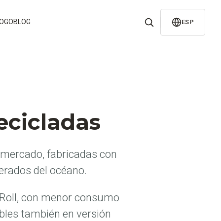
LOGO
BLOG
ESP
ecicladas
rmercado, fabricadas con
perados del océano.
pRoll, con menor consumo
ibles también en versión