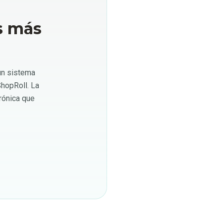
s más
un sistema
ShopRoll. La
rónica que