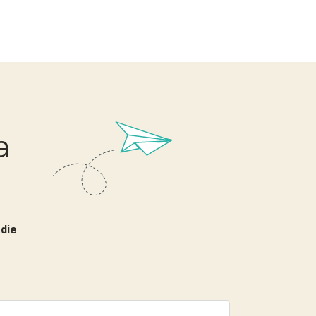
a
die