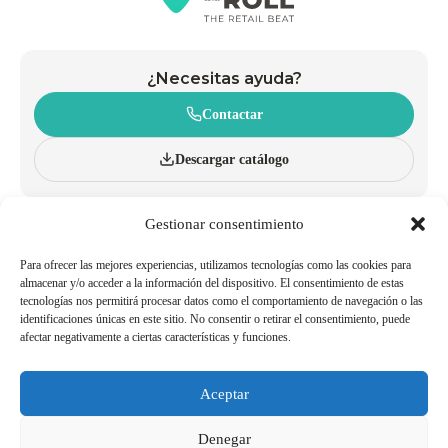
¿Necesitas ayuda?
Contactar
Descargar catálogo
Gestionar consentimiento
CONÓCENOS
CARROS
INNOVACIÓN Y SOSTENIBILIDAD
CESTAS CON RUEDAS
CATÁLOGO
CESTAS DE MANO
Para ofrecer las mejores experiencias, utilizamos tecnologías como las cookies para
BLOG
ACCESORIOS
almacenar y/o acceder a la información del dispositivo. El consentimiento de estas
tecnologías nos permitirá procesar datos como el comportamiento de navegación o las
POLÍTICAS DE CALIDAD Y
TRABAJA CON NOSOTROS
identificaciones únicas en este sitio. No consentir o retirar el consentimiento, puede
MEDIOAMBIENTE
afectar negativamente a ciertas características y funciones.
SER AGENTE/DISTRIBUIDOR
TELÉFONOS DE INTERÉS
Aceptar
Aviso Legal
Política de Cookies
Denegar