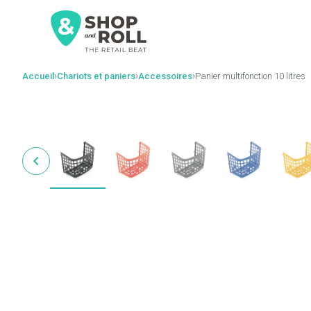
al
contenido
›
›
›
Accueil
Chariots et paniers
Accessoires
Panier multifonction 10 litres