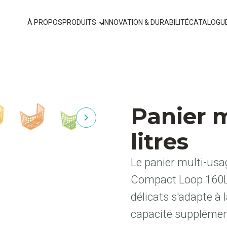
À PROPOS
PRODUITS
INNOVATION & DURABILITÉ
CATALOGU
Panier m
litres
Le panier multi-usag
Compact Loop 160L 
délicats s'adapte à 
capacité supplément