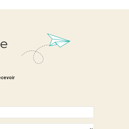
re
ecevoir