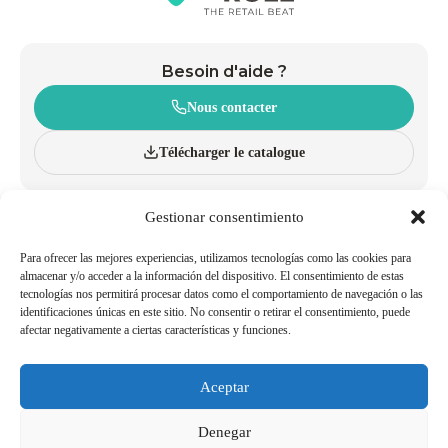
Besoin d'aide ?
Nous contacter
Télécharger le catalogue
Gestionar consentimiento
À PROPOS
CHARIOTS
INNOVATION ET DURABILITÉ
PANIERS À ROULETTES
CATALOGUE
PANIERS À MAIN
Para ofrecer las mejores experiencias, utilizamos tecnologías como las cookies para
BLOG
ACCESSOIRES
almacenar y/o acceder a la información del dispositivo. El consentimiento de estas
tecnologías nos permitirá procesar datos como el comportamiento de navegación o las
POLITIQUES QUALITÉ ET
TRAVAILLER AVEC NOUS
identificaciones únicas en este sitio. No consentir o retirar el consentimiento, puede
ENVIRONNEMENT
afectar negativamente a ciertas características y funciones.
DEVENIR AGENT/DISTRIBUTEUR
NUMÉROS UTILES
Aceptar
Mentions Légales
Politique de Cookies
Denegar