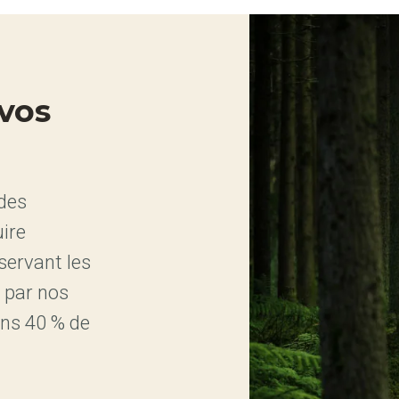
 vos
des
ire
servant les
 par nos
ins 40 % de