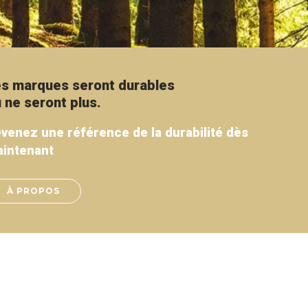
s marques seront durables
 ne seront plus.
venez une référence de la durabilité dès
intenant
À PROPOS