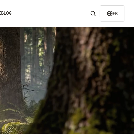
E
BLOG
FR