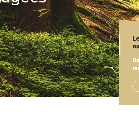
Le
ou
De
ma