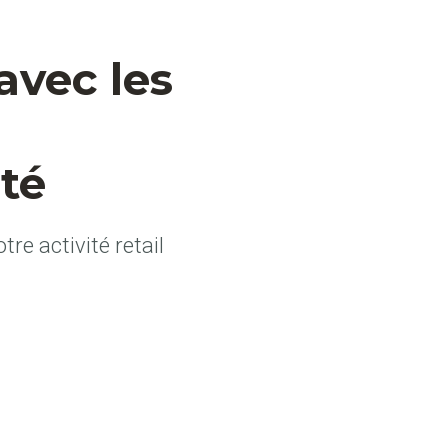
vec les
té
re activité retail