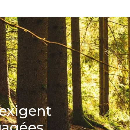
exigent
gagées