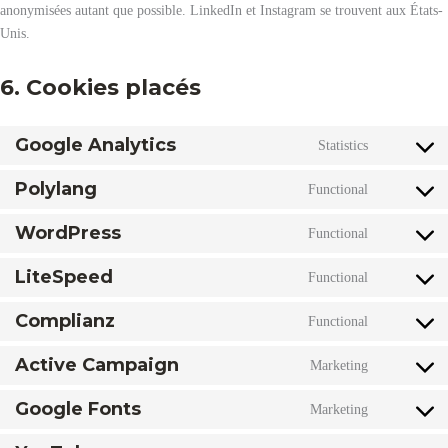
anonymisées autant que possible. LinkedIn et Instagram se trouvent aux États-
Unis.
6. Cookies placés
Google Analytics
Statistics
Consent
to
Polylang
Functional
service
Consent
google-
to
WordPress
Functional
analytics
service
Consent
polylang
to
LiteSpeed
Functional
service
Consent
wordpress
to
Complianz
Functional
service
Consent
litespeed
to
Active Campaign
Marketing
service
Consent
complianz
to
Google Fonts
Marketing
service
Consent
active-
to