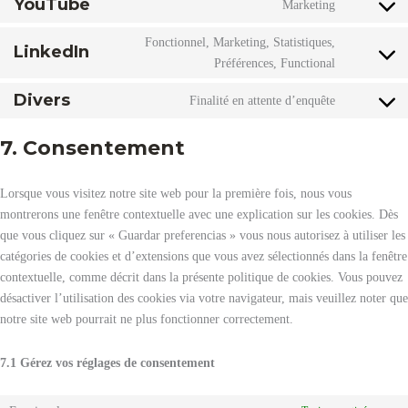
YouTube
Marketing
campaign
service
Consent
google-
to
Fonctionnel, Marketing, Statistiques,
fonts
LinkedIn
service
Consent
Préférences, Functional
youtube
to
Divers
service
Finalité en attente d’enquête
Consent
linkedin
to
7. Consentement
service
divers
Lorsque vous visitez notre site web pour la première fois, nous vous
montrerons une fenêtre contextuelle avec une explication sur les cookies. Dès
que vous cliquez sur « Guardar preferencias » vous nous autorisez à utiliser les
catégories de cookies et d’extensions que vous avez sélectionnés dans la fenêtre
contextuelle, comme décrit dans la présente politique de cookies. Vous pouvez
désactiver l’utilisation des cookies via votre navigateur, mais veuillez noter que
notre site web pourrait ne plus fonctionner correctement.
7.1 Gérez vos réglages de consentement