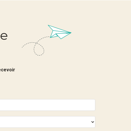
re
ecevoir