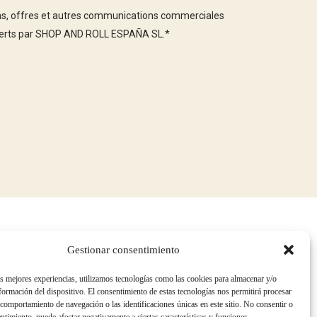
ons, offres et autres communications commerciales
offerts par SHOP AND ROLL ESPAÑA SL.
*
Gestionar consentimiento
POLITIQUES QUALITÉ ET ENVIRONNEMENT
as mejores experiencias, utilizamos tecnologías como las cookies para almacenar y/o
TRAVAILLER AVEC NOUS
nformación del dispositivo. El consentimiento de estas tecnologías nos permitirá procesar
DEVENIR AGENT/DISTRIBUTEUR
comportamiento de navegación o las identificaciones únicas en este sitio. No consentir o
NUMÉROS UTILES