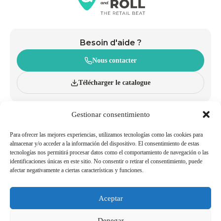
Besoin d'aide ?
Nous contacter
Télécharger le catalogue
Gestionar consentimiento
À PROPOS
CHARIOTS
INNOVATION ET DURABILITÉ
PANIERS À ROULETTES
CATALOGUE
PANIERS À MAIN
Para ofrecer las mejores experiencias, utilizamos tecnologías como las cookies para
BLOG
ACCESSOIRES
almacenar y/o acceder a la información del dispositivo. El consentimiento de estas
tecnologías nos permitirá procesar datos como el comportamiento de navegación o las
POLITIQUES QUALITÉ ET
TRAVAILLER AVEC NOUS
identificaciones únicas en este sitio. No consentir o retirar el consentimiento, puede
ENVIRONNEMENT
afectar negativamente a ciertas características y funciones.
DEVENIR AGENT/DISTRIBUTEUR
NUMÉROS UTILES
Aceptar
Mentions Légales
Politique de Cookies
Denegar