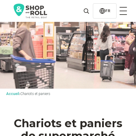
al
contenido
FR
›
Accueil
Chariots et paniers
Chariots et paniers
de supermarché