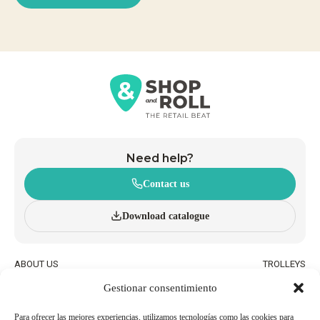
Need help?
Contact us
Download catalogue
ABOUT US
TROLLEYS
INNOVATION AND
WHEELED BASKETS
Gestionar consentimiento
SUSTAINABILITY
HAND BASKETS
CATALOGUE
ACCESSORIES
BLOG
Para ofrecer las mejores experiencias, utilizamos tecnologías como las cookies para