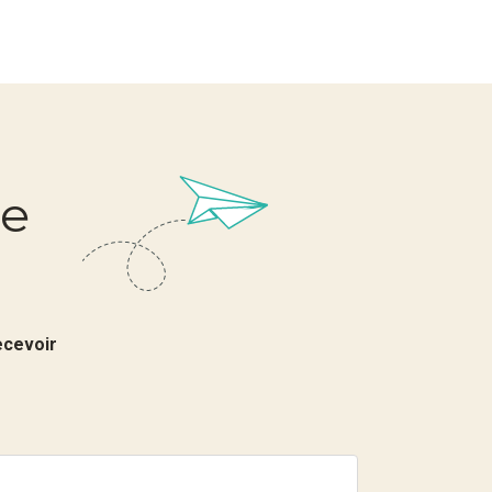
re
ecevoir