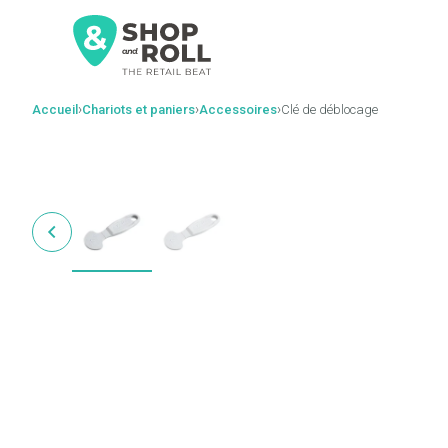
al
contenido
›
›
›
Accueil
Chariots et paniers
Accessoires
Clé de déblocage