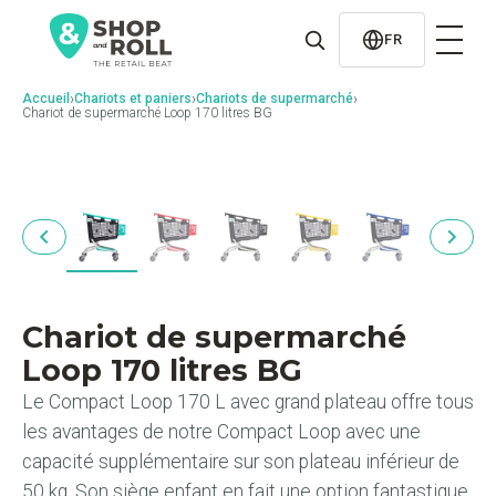
al
contenido
FR
›
›
›
Accueil
Chariots et paniers
Chariots de supermarché
Chariot de supermarché Loop 170 litres BG
Chariot de supermarché
Loop 170 litres BG
Le Compact Loop 170 L avec grand plateau offre tous
les avantages de notre Compact Loop avec une
capacité supplémentaire sur son plateau inférieur de
50 kg. Son siège enfant en fait une option fantastique