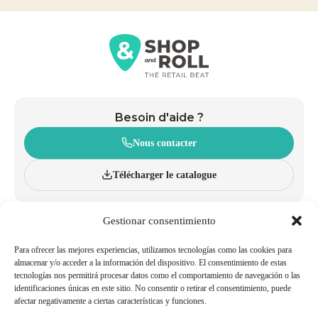
Besoin d'aide ?
Nous contacter
Télécharger le catalogue
Gestionar consentimiento
À PROPOS
CHARIOTS
INNOVATION ET DURABILITÉ
PANIERS À ROULETTES
CATALOGUE
PANIERS À MAIN
Para ofrecer las mejores experiencias, utilizamos tecnologías como las cookies para
BLOG
ACCESSOIRES
almacenar y/o acceder a la información del dispositivo. El consentimiento de estas
tecnologías nos permitirá procesar datos como el comportamiento de navegación o las
POLITIQUES QUALITÉ ET
TRAVAILLER AVEC NOUS
identificaciones únicas en este sitio. No consentir o retirar el consentimiento, puede
ENVIRONNEMENT
afectar negativamente a ciertas características y funciones.