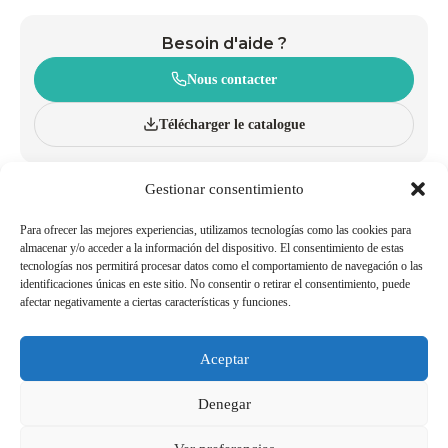
Besoin d'aide ?
Nous contacter
Télécharger le catalogue
Gestionar consentimiento
À PROPOS
CHARIOTS
INNOVATION ET DURABILITÉ
PANIERS À ROULETTES
CATALOGUE
PANIERS À MAIN
Para ofrecer las mejores experiencias, utilizamos tecnologías como las cookies para
BLOG
ACCESSOIRES
almacenar y/o acceder a la información del dispositivo. El consentimiento de estas
tecnologías nos permitirá procesar datos como el comportamiento de navegación o las
POLITIQUES QUALITÉ ET
TRAVAILLER AVEC NOUS
identificaciones únicas en este sitio. No consentir o retirar el consentimiento, puede
ENVIRONNEMENT
afectar negativamente a ciertas características y funciones.
DEVENIR AGENT/DISTRIBUTEUR
NUMÉROS UTILES
Aceptar
Mentions Légales
Politique de Cookies
Denegar
Politique de Confidentialité
Canal de Signalement