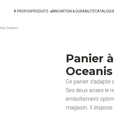
À PROPOS
PRODUITS
INNOVATION & DURABILITÉ
CATALOGU
itres Oceanis
Panier à
Oceanis
Ce panier s'adapte 
Ses deux anses le r
emboîtement optimi
magasin. Il dispose 