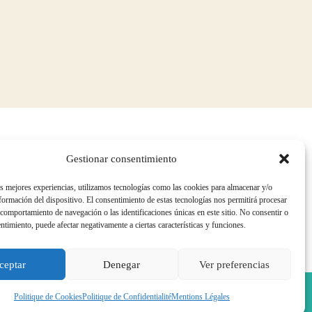
Gestionar consentimiento
POLITIQUES QUALITÉ ET ENVIRONNEMENT
as mejores experiencias, utilizamos tecnologías como las cookies para almacenar y/o
TRAVAILLER AVEC NOUS
nformación del dispositivo. El consentimiento de estas tecnologías nos permitirá procesar
DEVENIR AGENT/DISTRIBUTEUR
comportamiento de navegación o las identificaciones únicas en este sitio. No consentir o
NUMÉROS UTILES
entimiento, puede afectar negativamente a ciertas características y funciones.
ceptar
Denegar
Ver preferencias
Politique de Cookies
Politique de Confidentialité
Mentions Légales
Politique de Confidentialité
·
Canal de Signalement