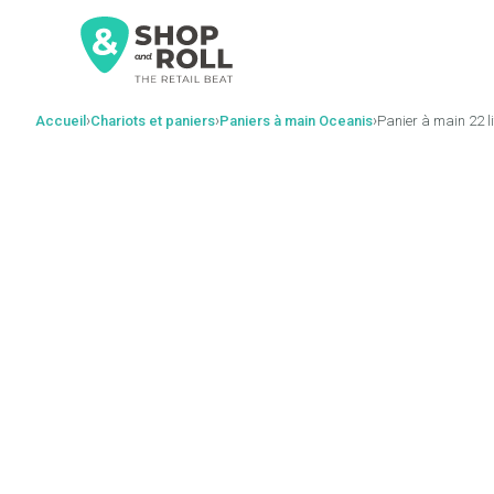
al
contenido
›
›
›
Accueil
Chariots et paniers
Paniers à main Oceanis
Panier à main 22 l