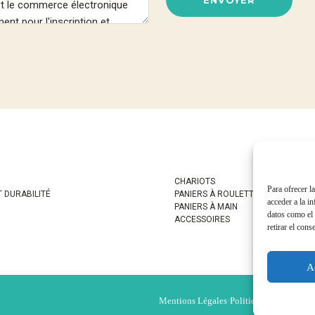
CHARIOTS
Para ofrecer l
T DURABILITÉ
PANIERS À ROULETTES
acceder a la i
PANIERS À MAIN
datos como el 
ACCESSOIRES
retirar el cons
A
Mentions Légales
·
Politique de Cookies
·